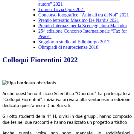
autore” 2021
Torneo Trivia Quiz 2021
Concorso fotografico "Animali tra di Noi" 2021
Premio letterario Massimo De Nardis 2021
Premio Internaz. per la Sceneggiatura Mattador
25^ edizione Concorso Internazionale “Fax for
Peace”
Soggiorno studio ad Edimburgo 2017
Olimpiadi di neuroscienze 2018
Colloqui Fiorentini 2022
Anche quest’anno il Liceo Scientifico “Oberdan” ha partecipato ai
“Colloqui Fiorentini”, iniziativa arrivata alla vent
une
sima edizione,
dedicata quest’anno a D
ino Buzzati
.
G
li otto studenti della 4^ H, divisi in due gruppi, hanno composto
due tesine, due racconti e hanno realizzato un progetto artistico
Anche questa volta non sono mancate le soddisfazioni: