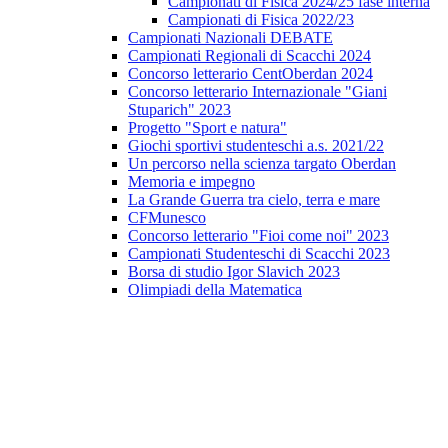
Campionati di Fisica 2024/25 fase interna
Campionati di Fisica 2022/23
Campionati Nazionali DEBATE
Campionati Regionali di Scacchi 2024
Concorso letterario CentOberdan 2024
Concorso letterario Internazionale "Giani
Stuparich" 2023
Progetto "Sport e natura"
Giochi sportivi studenteschi a.s. 2021/22
Un percorso nella scienza targato Oberdan
Memoria e impegno
La Grande Guerra tra cielo, terra e mare
CFMunesco
Concorso letterario "Fioi come noi" 2023
Campionati Studenteschi di Scacchi 2023
Borsa di studio Igor Slavich 2023
Olimpiadi della Matematica