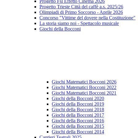
Progetto Fsl Effetto Cinema 2026
Progetto Trieste Città del caffè a.s. 2025/26
Olimpiadi di Primo Soccorso - Aprile 2026
Concorso "Vittime del dovere nella Costituzione"
La storia siamo noi - Spettacolo musicale
Giochi della Bocconi
Giochi Matematici Bocconi 2026
Giochi Matematici Bocconi 2022
Giochi Matematici Bocconi 2021
Giochi della Bocconi 2020
Giochi della Bocconi 2019
Giochi della Bocconi 2018
Giochi della Bocconi 2017
Giochi della Bocconi 2016
Giochi della Bocconi 2015
Giochi della Bocconi 2014
Cantieri Teatrali 2025