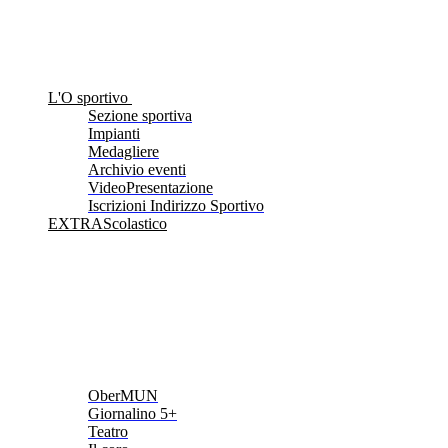
L'O sportivo
Sezione sportiva
Impianti
Medagliere
Archivio eventi
VideoPresentazione
Iscrizioni Indirizzo Sportivo
EXTRAScolastico
OberMUN
Giornalino 5+
Teatro