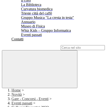
Il coro
La Biblioteca
Curvatura biomedica
Trieste città del caffè
Gruppo Musica "La cresta in testa"
Annuario
Museo di Fisica
Whiz Kids – Gruppo Informatica
Eventi passati
Contatti
Campo di ricerca per le pagine del sito
Home
>
Novità
>
Gare - Concorsi - Eventi
>
Eventi passati
>