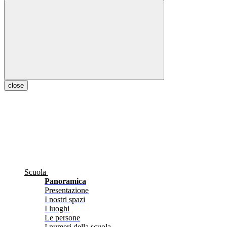
close
Scuola
Panoramica
Presentazione
I nostri spazi
I luoghi
Le persone
I numeri della scuola