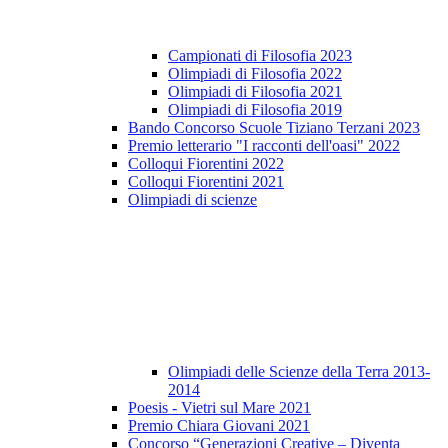
Campionati di Filosofia 2023
Olimpiadi di Filosofia 2022
Olimpiadi di Filosofia 2021
Olimpiadi di Filosofia 2019
Bando Concorso Scuole Tiziano Terzani 2023
Premio letterario "I racconti dell'oasi" 2022
Colloqui Fiorentini 2022
Colloqui Fiorentini 2021
Olimpiadi di scienze
Olimpiadi delle Scienze della Terra 2013-
2014
Poesis - Vietri sul Mare 2021
Premio Chiara Giovani 2021
Concorso “Generazioni Creative – Diventa