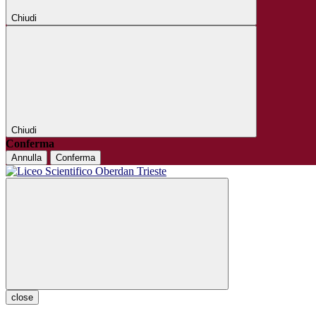
Chiudi
Chiudi
Conferma
Annulla
Conferma
close