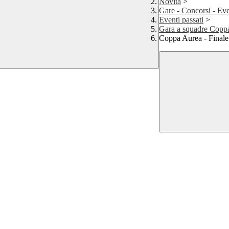
Novità
>
Gare - Concorsi - Eve
Eventi passati
>
Gara a squadre Copp
Coppa Aurea - Finale