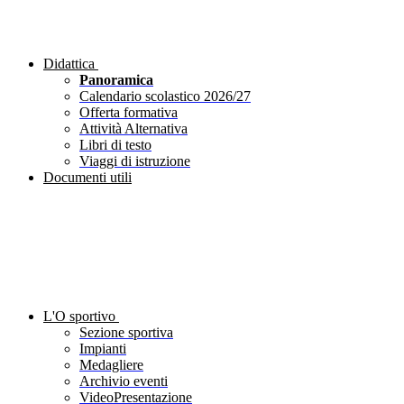
Didattica
Panoramica
Calendario scolastico 2026/27
Offerta formativa
Attività Alternativa
Libri di testo
Viaggi di istruzione
Documenti utili
L'O sportivo
Sezione sportiva
Impianti
Medagliere
Archivio eventi
VideoPresentazione