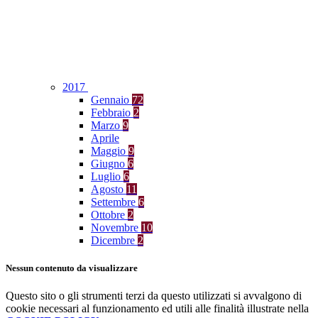
2017
Gennaio
72
Febbraio
2
Marzo
9
Aprile
Maggio
9
Giugno
6
Luglio
6
Agosto
11
Settembre
6
Ottobre
2
Novembre
10
Dicembre
2
Nessun contenuto da visualizzare
Questo sito o gli strumenti terzi da questo utilizzati si avvalgono di
cookie necessari al funzionamento ed utili alle finalità illustrate nella