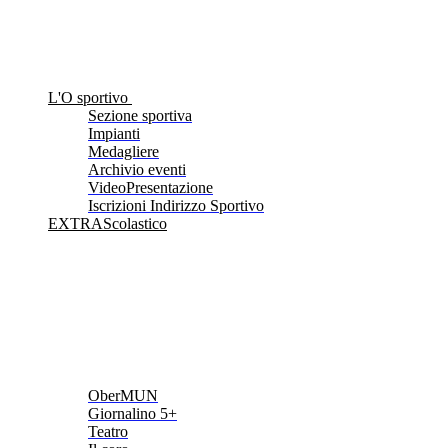
L'O sportivo
Sezione sportiva
Impianti
Medagliere
Archivio eventi
VideoPresentazione
Iscrizioni Indirizzo Sportivo
EXTRAScolastico
OberMUN
Giornalino 5+
Teatro