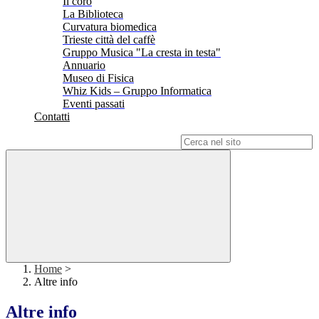
Il coro
La Biblioteca
Curvatura biomedica
Trieste città del caffè
Gruppo Musica "La cresta in testa"
Annuario
Museo di Fisica
Whiz Kids – Gruppo Informatica
Eventi passati
Contatti
Campo di ricerca per le pagine del sito
Home
>
Altre info
Altre info