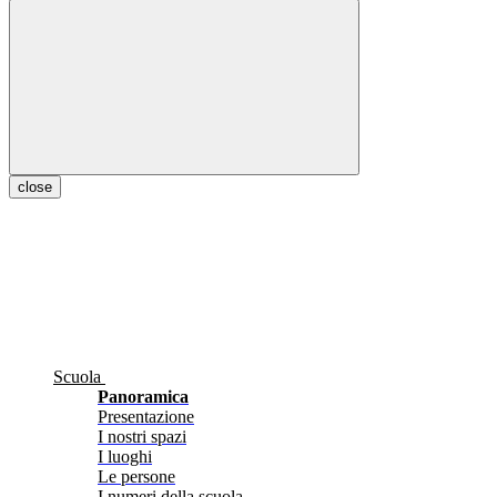
close
Scuola
Panoramica
Presentazione
I nostri spazi
I luoghi
Le persone
I numeri della scuola