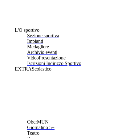
L'O sportivo
Sezione sportiva
Impianti
Medagliere
Archivio eventi
VideoPresentazione
Iscrizioni Indirizzo Sportivo
EXTRAScolastico
OberMUN
Giornalino 5+
Teatro