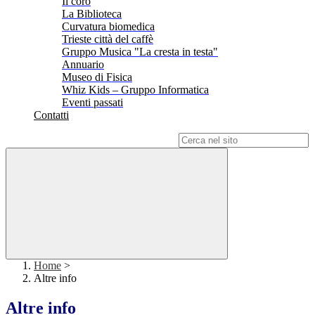
Il coro
La Biblioteca
Curvatura biomedica
Trieste città del caffè
Gruppo Musica "La cresta in testa"
Annuario
Museo di Fisica
Whiz Kids – Gruppo Informatica
Eventi passati
Contatti
Campo di ricerca per le pagine del sito
Home
>
Altre info
Altre info