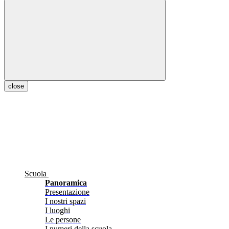
close
Scuola
Panoramica
Presentazione
I nostri spazi
I luoghi
Le persone
I numeri della scuola