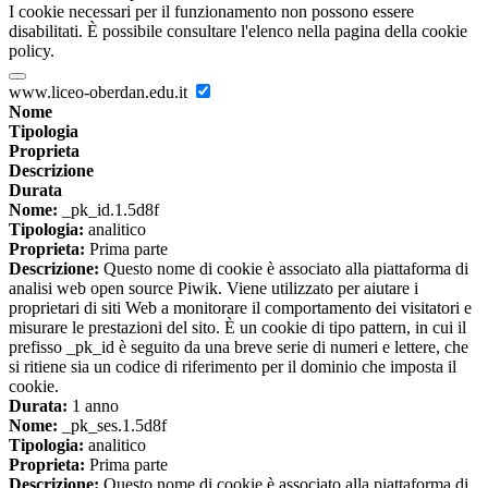
I cookie necessari per il funzionamento non possono essere
disabilitati. È possibile consultare l'elenco nella pagina della cookie
policy.
www.liceo-oberdan.edu.it
Nome
Tipologia
Proprieta
Descrizione
Durata
Nome:
_pk_id.1.5d8f
Tipologia:
analitico
Proprieta:
Prima parte
Descrizione:
Questo nome di cookie è associato alla piattaforma di
analisi web open source Piwik. Viene utilizzato per aiutare i
proprietari di siti Web a monitorare il comportamento dei visitatori e
misurare le prestazioni del sito. È un cookie di tipo pattern, in cui il
prefisso _pk_id è seguito da una breve serie di numeri e lettere, che
si ritiene sia un codice di riferimento per il dominio che imposta il
cookie.
Durata:
1 anno
Nome:
_pk_ses.1.5d8f
Tipologia:
analitico
Proprieta:
Prima parte
Descrizione:
Questo nome di cookie è associato alla piattaforma di