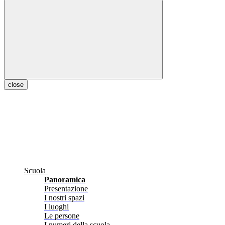
close
Scuola
Panoramica
Presentazione
I nostri spazi
I luoghi
Le persone
I numeri della scuola