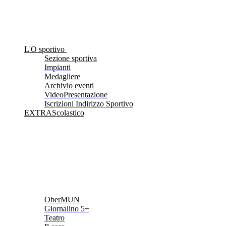
L'O sportivo
Sezione sportiva
Impianti
Medagliere
Archivio eventi
VideoPresentazione
Iscrizioni Indirizzo Sportivo
EXTRAScolastico
OberMUN
Giornalino 5+
Teatro