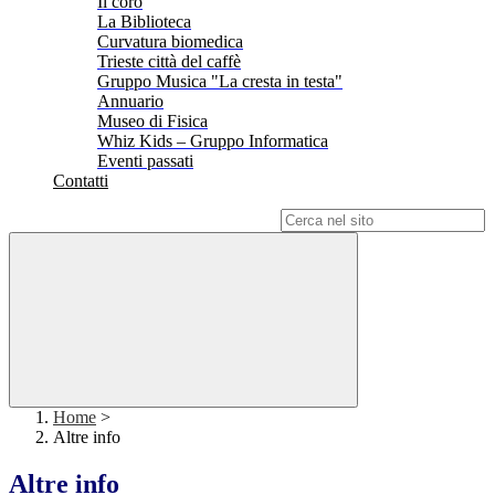
Il coro
La Biblioteca
Curvatura biomedica
Trieste città del caffè
Gruppo Musica "La cresta in testa"
Annuario
Museo di Fisica
Whiz Kids – Gruppo Informatica
Eventi passati
Contatti
Campo di ricerca per le pagine del sito
Home
>
Altre info
Altre info